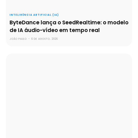
INTELIGÊNCIA ARTIFICIAL (IA)
ByteDance lança o SeedRealtime: o modelo
de IA áudio-vídeo em tempo real
JOÃO PAULO
-
6 DE AGOSTO, 2026