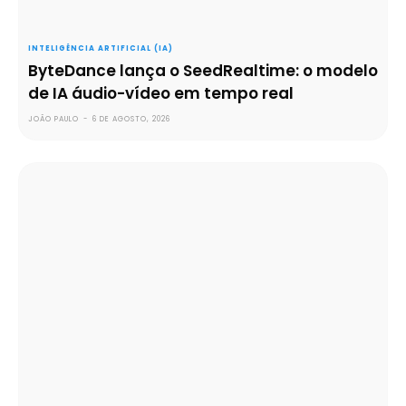
INTELIGÊNCIA ARTIFICIAL (IA)
ByteDance lança o SeedRealtime: o modelo
de IA áudio-vídeo em tempo real
JOÃO PAULO
-
6 DE AGOSTO, 2026