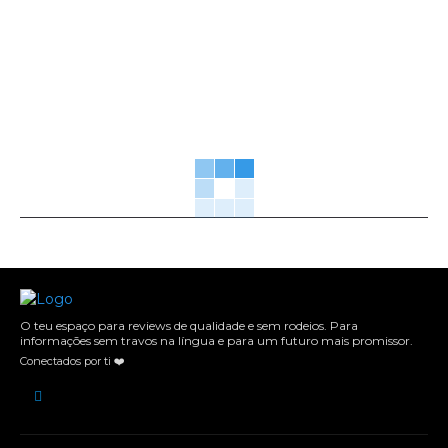
O teu espaço para reviews de qualidade e sem rodeios. Para
informações sem travos na língua e para um futuro mais promissor.
Conectados por ti ❤️