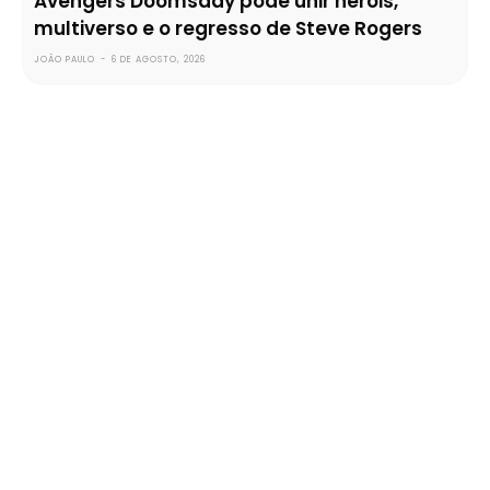
Avengers Doomsday pode unir heróis,
multiverso e o regresso de Steve Rogers
JOÃO PAULO
-
6 DE AGOSTO, 2026