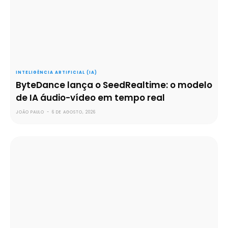
INTELIGÊNCIA ARTIFICIAL (IA)
ByteDance lança o SeedRealtime: o modelo
de IA áudio-vídeo em tempo real
JOÃO PAULO
-
6 DE AGOSTO, 2026