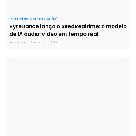
INTELIGÊNCIA ARTIFICIAL (IA)
ByteDance lança o SeedRealtime: o modelo
de IA áudio-vídeo em tempo real
JOÃO PAULO
-
6 DE AGOSTO, 2026