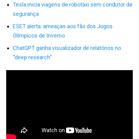
Tesla inicia viagens de robotáxi sem condutor de
segurança
ESET alerta: ameaças aos fãs dos Jogos
Olímpicos de Inverno
ChatGPT ganha visualizador de relatórios no
“deep research”