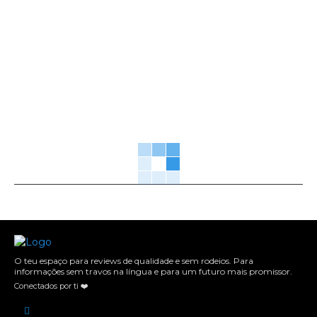
O teu espaço para reviews de qualidade e sem rodeios. Para
informações sem travos na língua e para um futuro mais promissor.
Conectados por ti ❤️