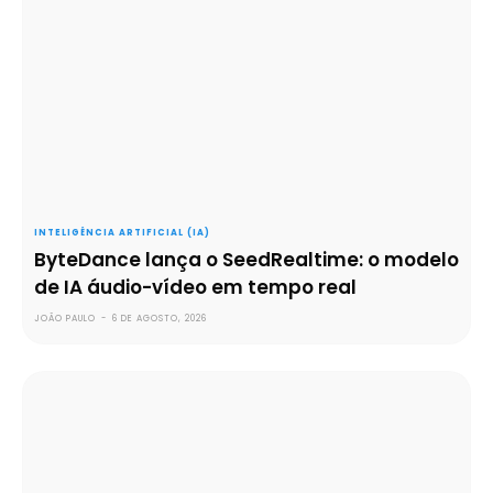
INTELIGÊNCIA ARTIFICIAL (IA)
ByteDance lança o SeedRealtime: o modelo
de IA áudio-vídeo em tempo real
JOÃO PAULO
-
6 DE AGOSTO, 2026