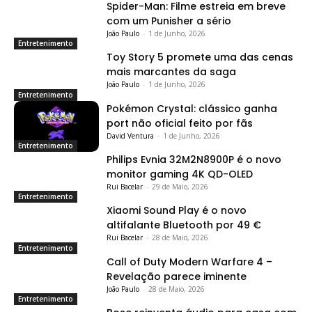
Spider-Man: Filme estreia em breve
com um Punisher a sério
João Paulo
-
1 de Junho, 2026
Entretenimento
Toy Story 5 promete uma das cenas
mais marcantes da saga
João Paulo
-
1 de Junho, 2026
Entretenimento
Pokémon Crystal: clássico ganha
port não oficial feito por fãs
David Ventura
-
1 de Junho, 2026
Entretenimento
Philips Evnia 32M2N8900P é o novo
monitor gaming 4K QD-OLED
Rui Bacelar
-
29 de Maio, 2026
Entretenimento
Xiaomi Sound Play é o novo
altifalante Bluetooth por 49 €
Rui Bacelar
-
28 de Maio, 2026
Entretenimento
Call of Duty Modern Warfare 4 –
Revelação parece iminente
João Paulo
-
28 de Maio, 2026
Entretenimento