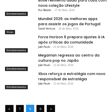
Bose reinventa áudio para casa com
nova coleção Lifestyle
Rui Bacelar
-
27 de Maio, 2026
Entretenimento
Mundial 2026: as melhores apps
para assistir os jogos de Portugal
David Ventura
-
26 de Maio, 2026
Dicas
Forza Horizon 6 prepara ajustes à IA
após críticas da comunidade
João Paulo
-
23 de Maio, 2026
Entretenimento
Megaman regressa ao centro da
cultura pop no Japão
João Paulo
-
22 de Maio, 2026
Entretenimento
Xbox reforça a estratégia com novo
responsável de estratégia
João Paulo
-
22 de Maio, 2026
Entretenimento
7
8
9