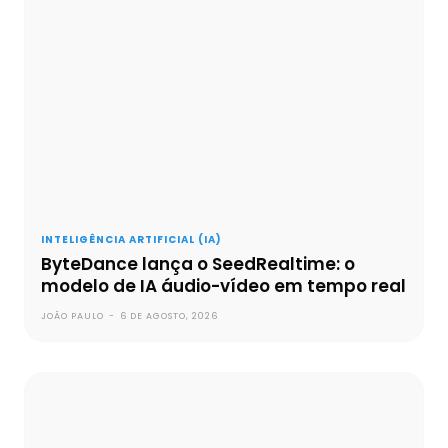
INTELIGÊNCIA ARTIFICIAL (IA)
ByteDance lança o SeedRealtime: o
modelo de IA áudio-vídeo em tempo real
JOÃO PAULO
-
6 DE AGOSTO, 2026