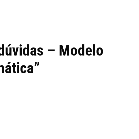
 de tecnologia em
REVIEWS
TECNOLO
ês
 dúvidas – Modelo
mática”