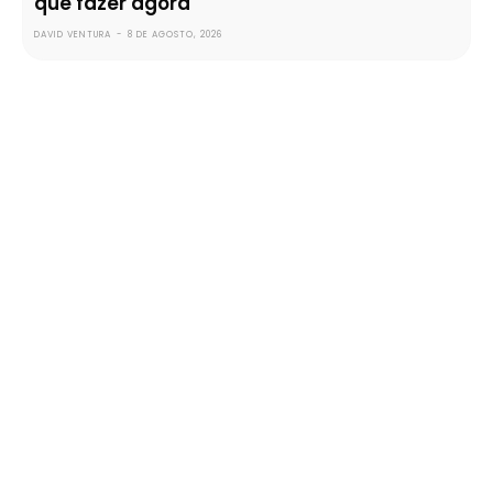
que fazer agora
DAVID VENTURA
-
8 DE AGOSTO, 2026