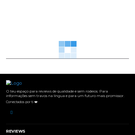
O teu espaço para reviews de qualidade e sem rodeios. Para
informações sem travos na língua e para um futuro mais promissor.
Conectados por ti ❤️
REVIEWS