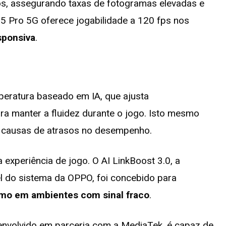
sos, assegurando taxas de fotogramas elevadas e
5 Pro 5G oferece jogabilidade a 120 fps nos
sponsiva
.
mperatura baseado em IA, que ajusta
a manter a fluidez durante o jogo. Isto mesmo
s causas de atrasos no desempenho.
xperiência de jogo. O AI LinkBoost 3.0, a
el do sistema da OPPO, foi concebido para
smo em ambientes com sinal fraco
.
envolvido em parceria com a MediaTek, é capaz de