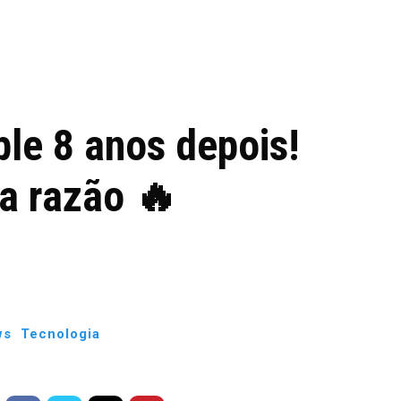
 de tecnologia em
REVIEWS
TECNOLO
ês
ple 8 anos depois!
 a razão 🔥
ws
Tecnologia