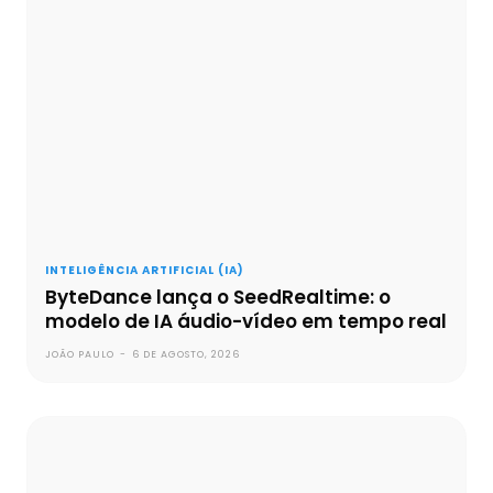
INTELIGÊNCIA ARTIFICIAL (IA)
ByteDance lança o SeedRealtime: o
modelo de IA áudio-vídeo em tempo real
JOÃO PAULO
-
6 DE AGOSTO, 2026