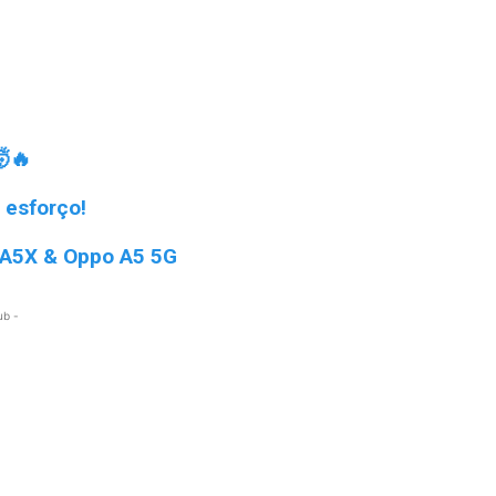
🔥
 esforço!
 A5X & Oppo A5 5G
ub -