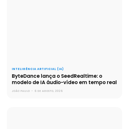
INTELIGÊNCIA ARTIFICIAL (IA)
ByteDance lança o SeedRealtime: o
modelo de IA áudio-vídeo em tempo real
JOÃO PAULO
-
6 DE AGOSTO, 2026