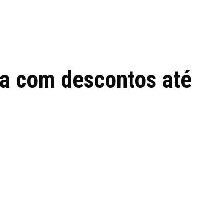
 de tecnologia em
REVIEWS
TECNOLO
ês
 com descontos até