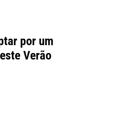
 de tecnologia em
REVIEWS
TECNOLO
ês
ptar por um
 este Verão