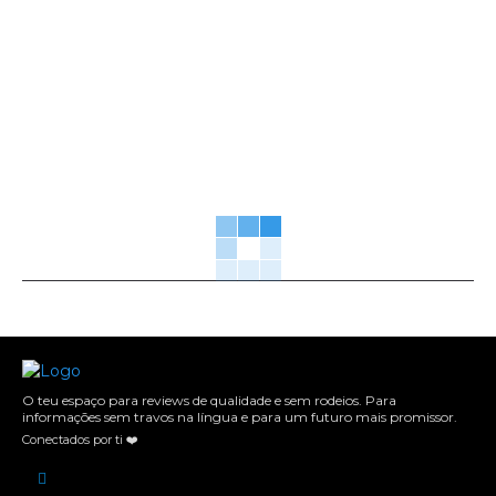
O teu espaço para reviews de qualidade e sem rodeios. Para
informações sem travos na língua e para um futuro mais promissor.
Conectados por ti ❤️