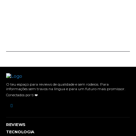
O teu espaço para reviews de qualidade e sem rodeios. Para
informações sem travos na língua e para um futuro mais promissor.
Conectados por ti ❤️
REVIEWS
TECNOLOGIA