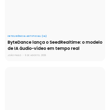
INTELIGÊNCIA ARTIFICIAL (IA)
ByteDance lança o SeedRealtime: o modelo
de IA áudio-vídeo em tempo real
JOÃO PAULO
-
6 DE AGOSTO, 2026