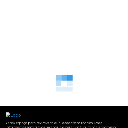
O teu espaço para reviews de qualidade e sem rodeios. Para
informações sem travos na língua e para um futuro mais promissor.