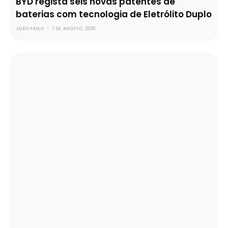
BYD regista seis novas patentes de
baterias com tecnologia de Eletrólito Duplo
JOÃO PAULO
-
7 DE AGOSTO, 2026