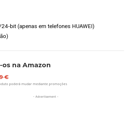
/24-bit (apenas em telefones HUAWEI)
ção)
a-os na Amazon
9 €
roduto poderá mudar mediante promoções
- Advertisement -