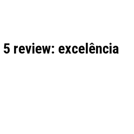
 de tecnologia em
REVIEWS
TECNOLO
ês
5 review: excelência