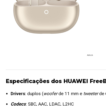
Amzn
Especificações dos HUAWEI FreeB
Drivers
: duplos (
woofer
de 11 mm e
tweeter
de 
Codecs
: SBC, AAC, LDAC, L2HC