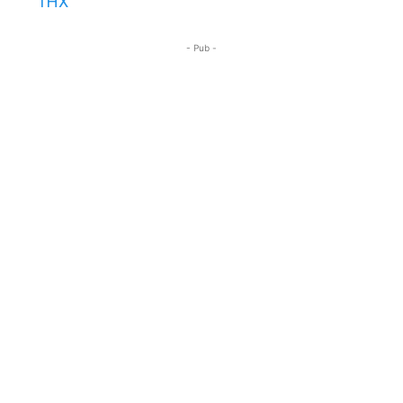
THX
- Pub -