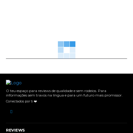
O teu espaço para reviews de qualidade e sem rodeios. Para
informações sem travos na língua e para um futuro mais promissor.
Conectados por ti ❤️
REVIEWS