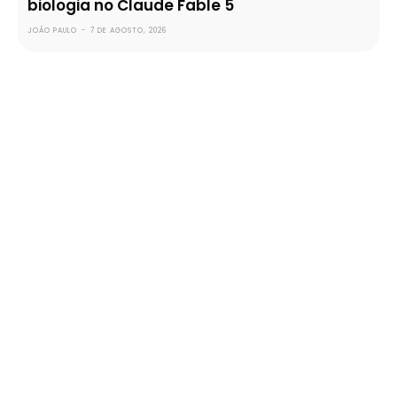
biologia no Claude Fable 5
JOÃO PAULO
-
7 DE AGOSTO, 2026