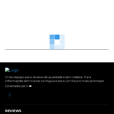
O teu espaço para reviews de qualidade e sem rodeios. Para
informações sem travos na língua e para um futuro mais promissor.
Conectados por ti ❤️
REVIEWS