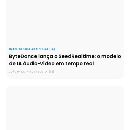
INTELIGÊNCIA ARTIFICIAL (IA)
ByteDance lança o SeedRealtime: o modelo
de IA áudio-vídeo em tempo real
JOÃO PAULO
-
6 DE AGOSTO, 2026