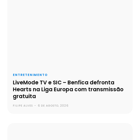
ENTRETENIMENTO
LiveMode TV e SIC – Benfica defronta
Hearts na Liga Europa com transmissão
gratuita
FILIPE ALVES
-
6 DE AGOSTO, 2026