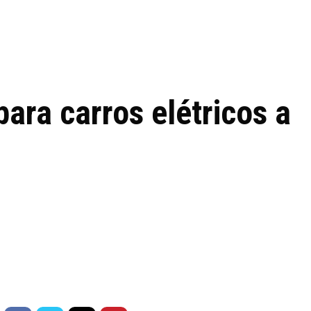
 de tecnologia em
REVIEWS
TECNOLO
ês
ara carros elétricos a