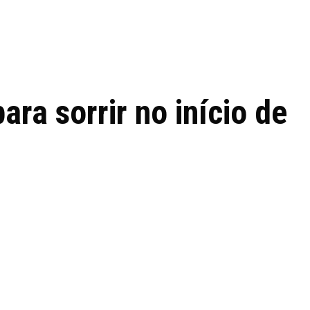
 de tecnologia em
REVIEWS
TECNOLO
ês
ara sorrir no início de