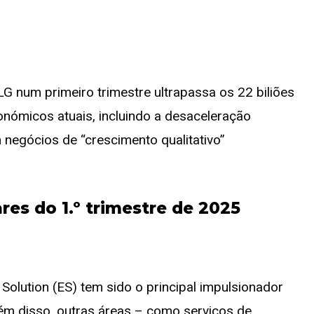
 LG num primeiro trimestre ultrapassa os 22 biliões
ómicos atuais, incluindo a desaceleração
 negócios de “crescimento qualitativo”
res do 1.º trimestre de 2025
olution (ES) tem sido o principal impulsionador
lém disso, outras áreas – como serviços de