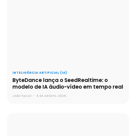
INTELIGÊNCIA ARTIFICIAL (IA)
ByteDance lança o SeedRealtime: o
modelo de IA áudio-vídeo em tempo real
JOÃO PAULO
-
6 DE AGOSTO, 2026