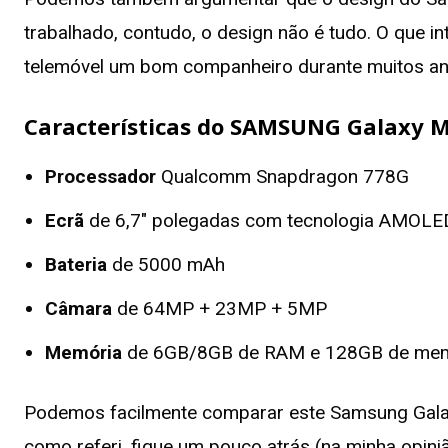
trabalhado, contudo, o design não é tudo. O que i
telemóvel um bom companheiro durante muitos an
Características do
SAMSUNG Galaxy 
Processador
Qualcomm Snapdragon 778G
Ecrã
de 6,7″ polegadas com tecnologia AMOLED
Bateria
de 5000 mAh
Câmara
de 64MP + 23MP + 5MP
Memória
de 6GB/8GB de RAM e 128GB de memó
Podemos facilmente comparar este Samsung Galax
como referi, fique um pouco atrás (na minha opini