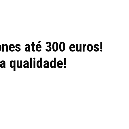
 de tecnologia em
REVIEWS
TECNOLO
ês
nes até 300 euros!
a qualidade!