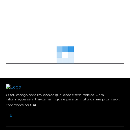
O teu espaço para reviews de qualidade e sem rodeios. Para
informações sem travos na língua e para um futuro mais promissor.
Conectados por ti ❤️