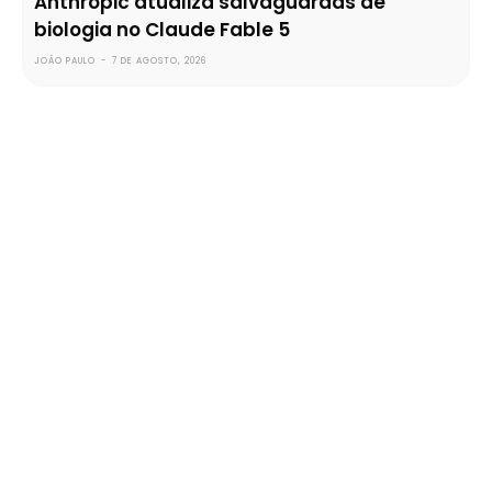
Anthropic atualiza salvaguardas de
biologia no Claude Fable 5
JOÃO PAULO
-
7 DE AGOSTO, 2026