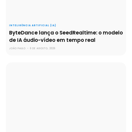
INTELIGÊNCIA ARTIFICIAL (IA)
ByteDance lança o SeedRealtime: o modelo
de IA áudio-vídeo em tempo real
JOÃO PAULO
-
6 DE AGOSTO, 2026