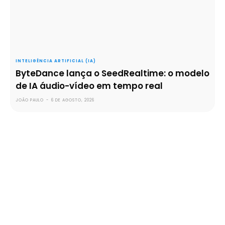
INTELIGÊNCIA ARTIFICIAL (IA)
ByteDance lança o SeedRealtime: o modelo
de IA áudio-vídeo em tempo real
JOÃO PAULO
-
6 DE AGOSTO, 2026