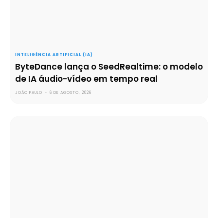
INTELIGÊNCIA ARTIFICIAL (IA)
ByteDance lança o SeedRealtime: o modelo
de IA áudio-vídeo em tempo real
JOÃO PAULO
-
6 DE AGOSTO, 2026