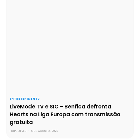
ENTRETENIMENTO
LiveMode TV e SIC – Benfica defronta
Hearts na Liga Europa com transmissão
gratuita
FILIPE ALVES
-
6 DE AGOSTO, 2026