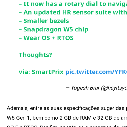
– It now has a rotary dial to navig
– An updated HR sensor suite wit
– Smaller bezels
– Snapdragon W5 chip
– Wear OS + RTOS
Thoughts?
via: SmartPrix
pic.twitter.com/YF
— Yogesh Brar (@heyitsy
Ademais, entre as suas especificações sugerida
W5 Gen 1, bem como 2 GB de RAM e 32 GB de ar