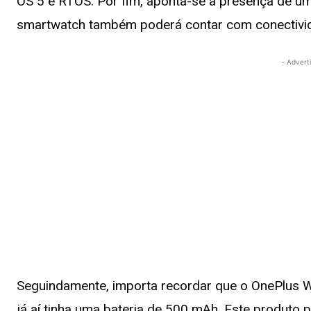
OS 5 e RTOS. Por fim, aponta-se a presença de um
smartwatch também poderá contar com conectivi
- Advert
Seguindamente, importa recordar que o OnePlus W
já aí tinha uma bateria de 500 mAh. Este produt