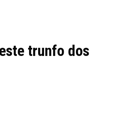
 de tecnologia em
REVIEWS
TECNOLO
ês
este trunfo dos