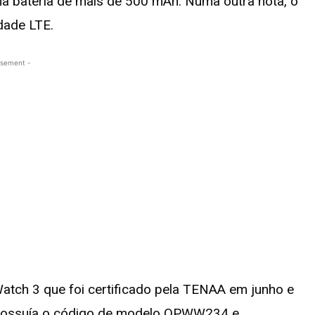
a bateria de mais de 500 mAh. Numa outra nota, o
dade LTE.
isement -
atch 3 que foi certificado pela TENAA em junho e
o possuía o código de modelo OPWW234 e