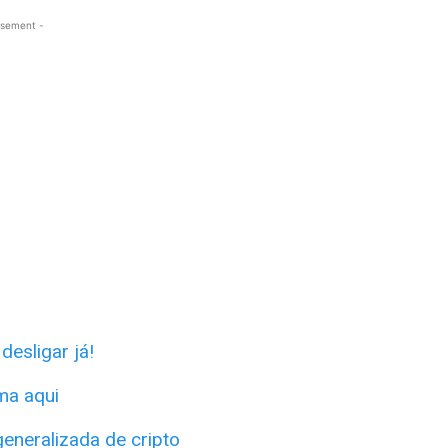
isement -
esligar já!
rma aqui
eneralizada de cripto