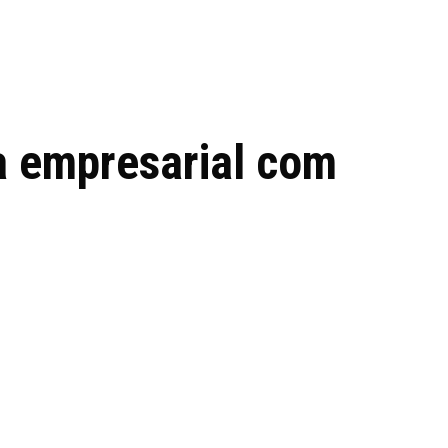
 de tecnologia em
REVIEWS
TECNOLO
ês
a empresarial com