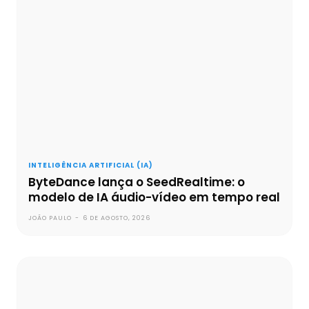
INTELIGÊNCIA ARTIFICIAL (IA)
ByteDance lança o SeedRealtime: o
modelo de IA áudio-vídeo em tempo real
JOÃO PAULO
-
6 DE AGOSTO, 2026