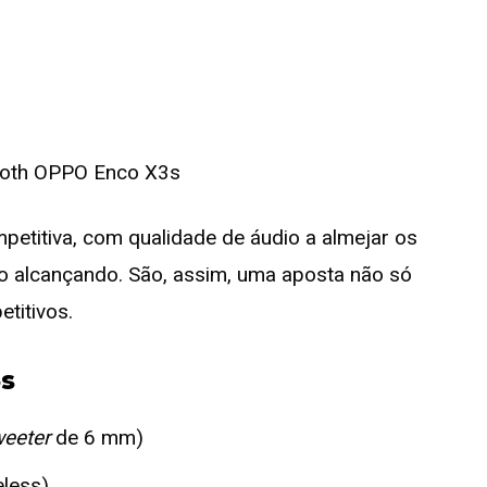
titiva, com qualidade de áudio a almejar os
o alcançando. São, assim, uma aposta não só
titivos.
3s
weeter
de 6 mm)
eless)