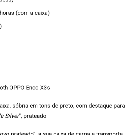
5 horas (com a caixa)
)
ixa, sóbria em tons de preto, com destaque para
a Silver
“, prateado.
ovo prateado”, a sua caixa de carga e transporte.