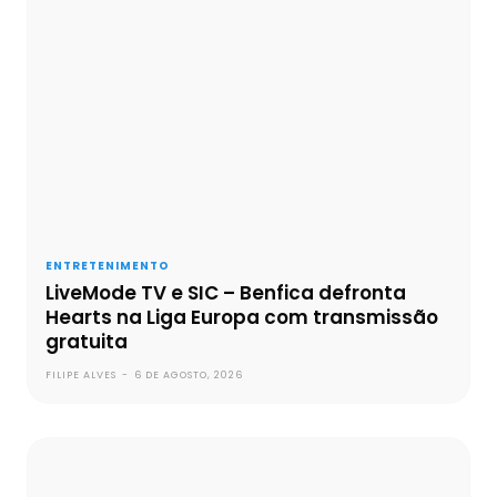
ENTRETENIMENTO
LiveMode TV e SIC – Benfica defronta
Hearts na Liga Europa com transmissão
gratuita
FILIPE ALVES
-
6 DE AGOSTO, 2026