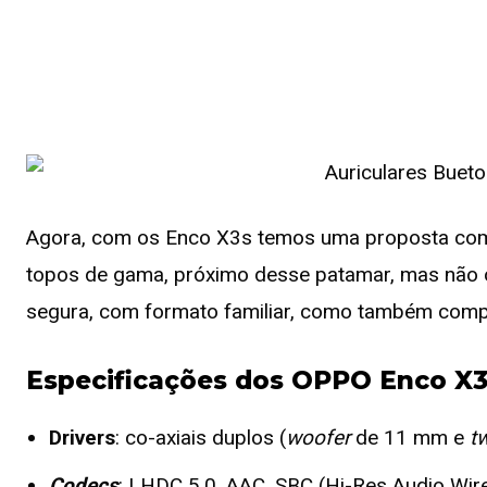
Agora, com os Enco X3s temos uma proposta compe
topos de gama, próximo desse patamar, mas não 
segura, com formato familiar, como também compe
Especificações dos OPPO Enco X
Drivers
: co-axiais duplos (
woofer
de 11 mm e
t
Codecs
: LHDC 5.0, AAC, SBC (Hi-Res Audio Wir