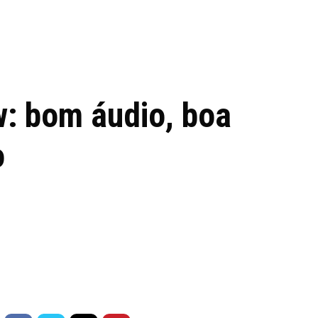
 de tecnologia em
REVIEWS
TECNOLO
ês
: bom áudio, boa
o