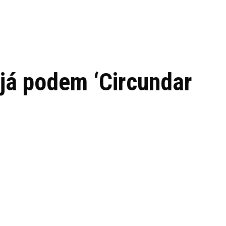
 de tecnologia em
REVIEWS
TECNOLO
ês
 já podem ‘Circundar