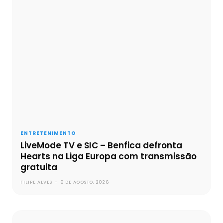
ENTRETENIMENTO
LiveMode TV e SIC – Benfica defronta
Hearts na Liga Europa com transmissão
gratuita
FILIPE ALVES
-
6 DE AGOSTO, 2026