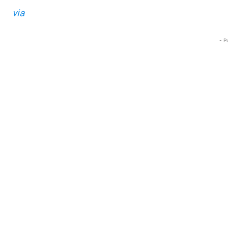
via
- P