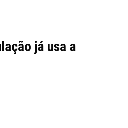
 de tecnologia em
REVIEWS
TECNOLO
ês
lação já usa a