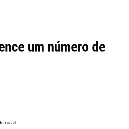
 de tecnologia em
REVIEWS
TECNOLO
ês
tence um número de