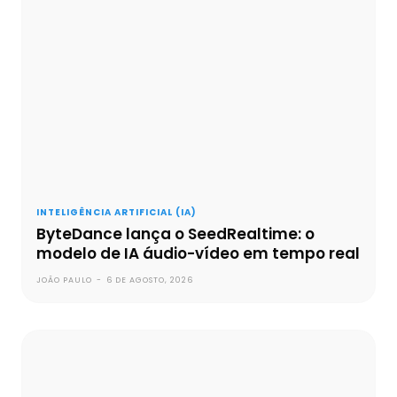
INTELIGÊNCIA ARTIFICIAL (IA)
ByteDance lança o SeedRealtime: o
modelo de IA áudio-vídeo em tempo real
JOÃO PAULO
-
6 DE AGOSTO, 2026