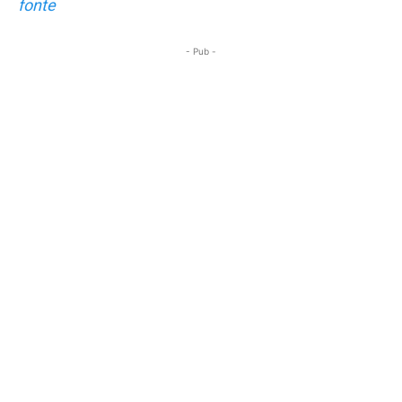
fonte
- Pub -