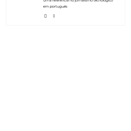
uma referência no jornalismo tecnológico
em português