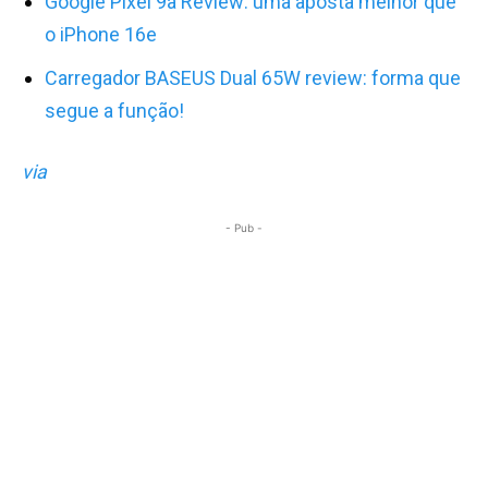
Google Pixel 9a Review: uma aposta melhor que
o iPhone 16e
Carregador BASEUS Dual 65W review: forma que
segue a função!
via
- Pub -