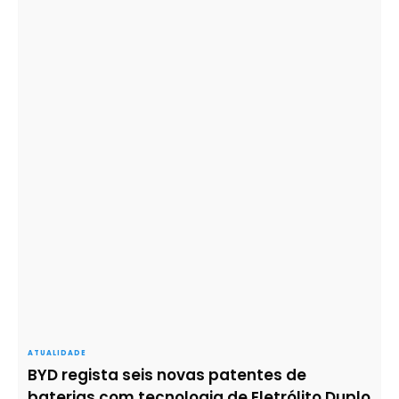
ATUALIDADE
BYD regista seis novas patentes de
baterias com tecnologia de Eletrólito Duplo