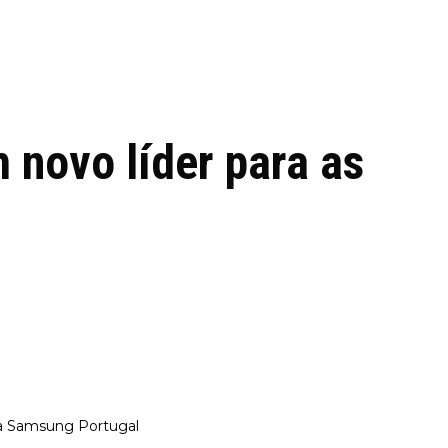
 de tecnologia em
REVIEWS
TECNOLO
ês
 novo líder para as