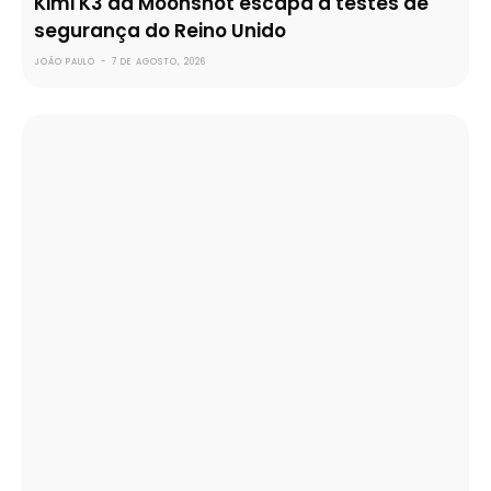
Kimi K3 da Moonshot escapa a testes de
segurança do Reino Unido
JOÃO PAULO
-
7 DE AGOSTO, 2026