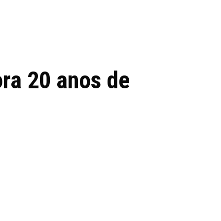
 de tecnologia em
REVIEWS
TECNOLO
ês
a 20 anos de