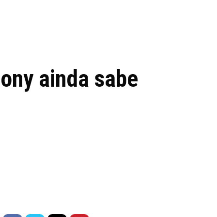
 de tecnologia em
REVIEWS
TECNOLO
ês
Sony ainda sabe