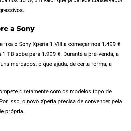
ica nos 30 W, um valor que já parece conservador
gressivos.
re a Sony
te fixa o Sony Xperia 1 VIII a começar nos 1.499 €
 1 TB sobe para 1.999 €. Durante a pré-venda, a
uns mercados, o que ajuda, de certa forma, a
compete diretamente com os modelos topo de
or isso, o novo Xperia precisa de convencer pela
de própria.