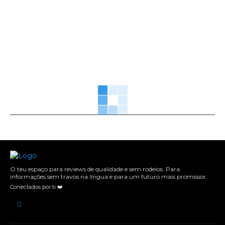
O teu espaço para reviews de qualidade e sem rodeios. Para
informações sem travos na língua e para um futuro mais promissor.
Conectados por ti ❤️