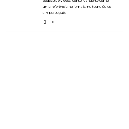
podcasts e vídeos, consolidando-se como
uma referência no jornalismo tecnológico
em português