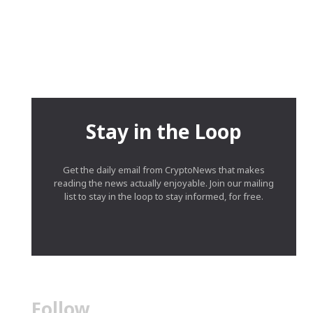
Stay in the Loop
Get the daily email from CryptoNews that makes
reading the news actually enjoyable. Join our mailing
list to stay in the loop to stay informed, for free.
Follow