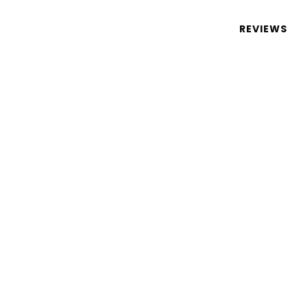
 de tecnologia em português
REVIEWS
utomóvel