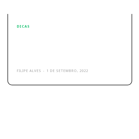
DICAS
Acessórios para carros: os
melhores por menos de 20
euros (baratos)
FILIPE ALVES
-
1 DE SETEMBRO, 2022