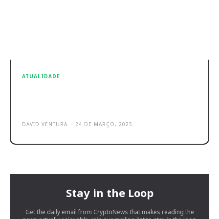
ATUALIDADE
Netflix: “Adolescence” e o conceito
de incel no mundo online
DAVID VENTURA
-
24 DE MARÇO, 2025
Stay in the Loop
Get the daily email from CryptoNews that makes reading the