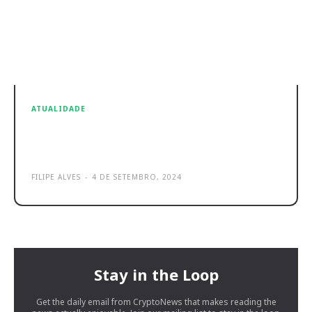
ATUALIDADE
Alterações climáticas: o porquê de
os carros usados serem melhores
FILIPE ALVES
-
4 DE SETEMBRO, 2024
Stay in the Loop
Get the daily email from CryptoNews that makes reading the