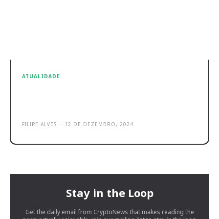
ATUALIDADE
Aproveita: Amazon Prime grátis por
30 dias!
FILIPE ALVES
-
12 DE DEZEMBRO, 2024
Stay in the Loop
Get the daily email from CryptoNews that makes reading the