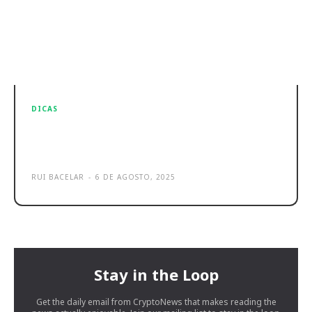
DICAS
Timestamp consolida expansão
com integração da arin e Fin4Retail
RUI BACELAR
-
6 DE AGOSTO, 2025
Stay in the Loop
Get the daily email from CryptoNews that makes reading the