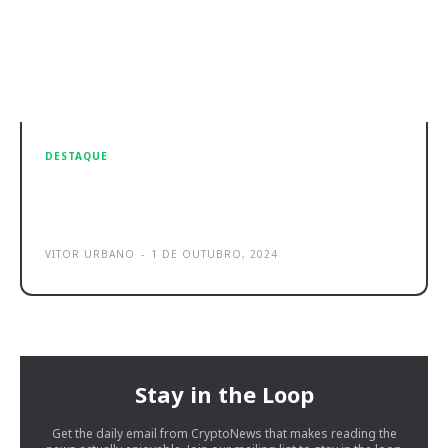
DESTAQUE
Melhor Air Fryer: 8 fritadeiras sem
óleo baratas e boas em 2024
VITOR URBANO
-
1 DE OUTUBRO, 2024
Stay in the Loop
Get the daily email from CryptoNews that makes reading the