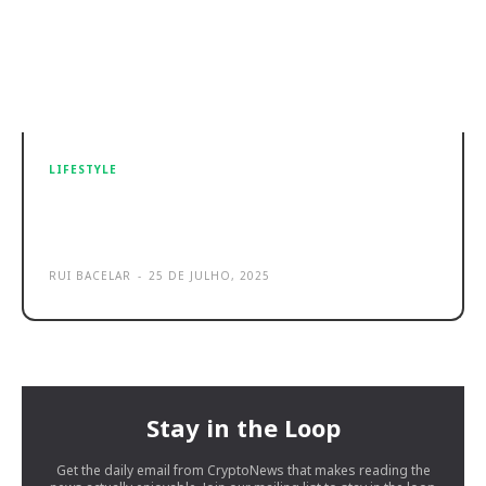
LIFESTYLE
Atlante já tem 1000 estações de
carregamento no Sul da Europa
RUI BACELAR
-
25 DE JULHO, 2025
Stay in the Loop
Get the daily email from CryptoNews that makes reading the